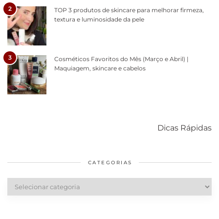
2
TOP 3 produtos de skincare para melhorar firmeza,
textura e luminosidade da pele
3
Cosméticos Favoritos do Mês (Março e Abril) |
Maquiagem, skincare e cabelos
Como acabar
6 fatos sobre a
Cuidados
com o mofo
bolsa Lady
diários par
Dicas Rápidas
em casa
Dior
cabelos
saudáveis
CATEGORIAS
Categorias