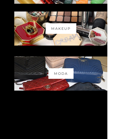
MAKEUP
MODA
Anuncie no Makeup Atelier
anuncio@makeupatelier.com.br