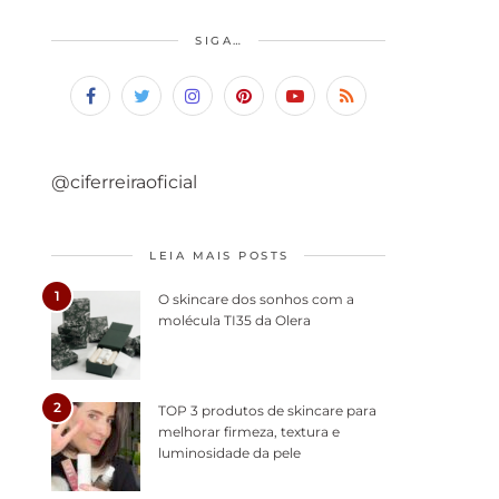
SIGA…
@ciferreiraoficial
LEIA MAIS POSTS
1
O skincare dos sonhos com a
molécula TI35 da Olera
2
TOP 3 produtos de skincare para
melhorar firmeza, textura e
luminosidade da pele