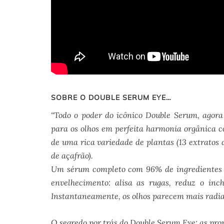
SOBRE O DOUBLE SERUM EYE…
“Todo o poder do icônico Double Serum, agor
para os olhos em perfeita harmonia orgânica co
de uma rica variedade de plantas (13 extratos d
de açafrão).
Um sérum completo com 96% de ingredientes na
envelhecimento: alisa as rugas, reduz o inch
Instantaneamente, os olhos parecem mais radia
O segredo por trás do Double Serum Eye: as prop