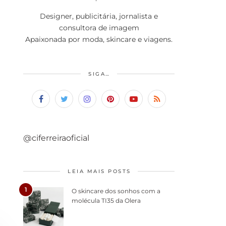
Designer, publicitária, jornalista e
consultora de imagem
Apaixonada por moda, skincare e viagens.
SIGA…
@ciferreiraoficial
LEIA MAIS POSTS
1
O skincare dos sonhos com a
molécula TI35 da Olera