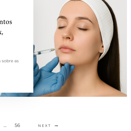
ntos
x,
 sobre as
…
56
NEXT