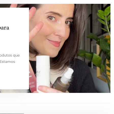
para
rodutos que
. Estamos