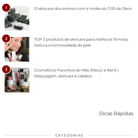
1
O skincare dos sonhos com a molécula TI35 da Olera
2
TOP 3 produtos de skincare para melhorar firmeza,
textura e luminosidade da pele
3
Cosméticos Favoritos do Mês (Março e Abril) |
Maquiagem, skincare e cabelos
Como acabar
6 fatos sobre a
Cuidados
com o mofo
bolsa Lady
diários par
Dicas Rápidas
em casa
Dior
cabelos
saudáveis
CATEGORIAS