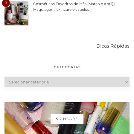
3
Cosméticos Favoritos do Mês (Março e Abril) |
Maquiagem, skincare e cabelos
Como acabar
6 fatos sobre a
Cuidados
com o mofo
bolsa Lady
diários par
Dicas Rápidas
em casa
Dior
cabelos
saudáveis
CATEGORIAS
Categorias
SKINCARE