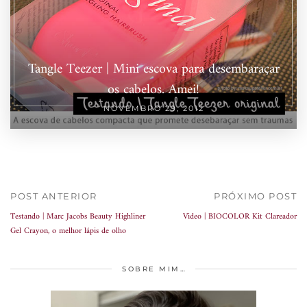
Tangle Teezer | Mini escova para desembaraçar
os cabelos. Amei!
NOVEMBRO 29, 2012
POST ANTERIOR
PRÓXIMO POST
Testando | Marc Jacobs Beauty Highliner
Video | BIOCOLOR Kit Clareador
Gel Crayon, o melhor lápis de olho
SOBRE MIM…