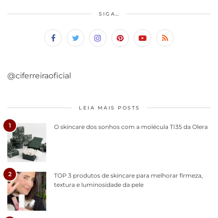
SIGA…
@ciferreiraoficial
LEIA MAIS POSTS
1
O skincare dos sonhos com a molécula TI35 da Olera
2
TOP 3 produtos de skincare para melhorar firmeza,
textura e luminosidade da pele