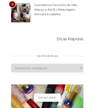
3
Cosméticos Favoritos do Mês
(Março e Abril) | Maquiagem,
skincare e cabelos
Como acabar
6 fatos sobre a
Cuid
com o mofo
bolsa Lady
diári
Dicas Rápidas
em casa
Dior
cabe
saud
CATEGORIAS
Categorias
SKINCARE