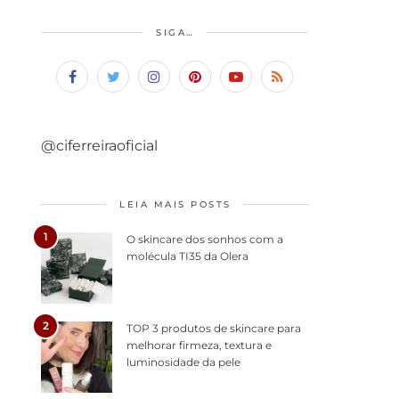
SIGA…
@ciferreiraoficial
LEIA MAIS POSTS
1
O skincare dos sonhos com a
molécula TI35 da Olera
2
TOP 3 produtos de skincare para
melhorar firmeza, textura e
luminosidade da pele