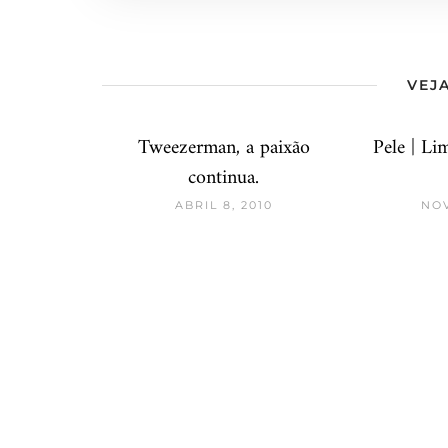
VEJA
Tweezerman, a paixão
Pele | Li
continua.
ABRIL 8, 2010
NOV