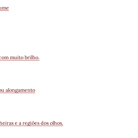
lume
com muito brilho.
 ou alongamento
heiras e a regiões dos olhos.