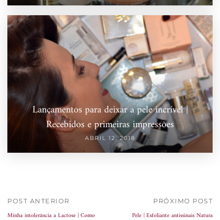
Lançamentos para deixar a pele incrível |
Recebidos e primeiras impressões
ABRIL 12, 2018
POST ANTERIOR
PRÓXIMO POST
Minha intolerância a Lactose | Como
Pele | Esfoliante antissinais Natura