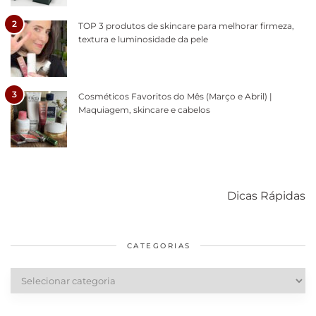
2
TOP 3 produtos de skincare para melhorar firmeza,
textura e luminosidade da pele
3
Cosméticos Favoritos do Mês (Março e Abril) |
Maquiagem, skincare e cabelos
Como acabar
6 fatos sobre a
Cuidados
com o mofo
bolsa Lady
diários par
Dicas Rápidas
em casa
Dior
cabelos
saudáveis
CATEGORIAS
Categorias