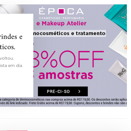
rindes e
icos.
voltou.
ista em dia