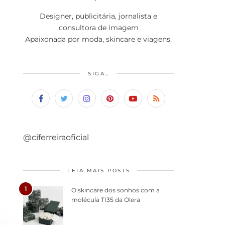
Designer, publicitária, jornalista e
consultora de imagem
Apaixonada por moda, skincare e viagens.
SIGA…
@ciferreiraoficial
LEIA MAIS POSTS
1
O skincare dos sonhos com a
molécula TI35 da Olera