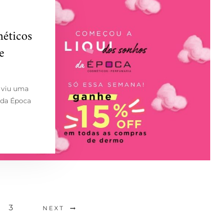
éticos
e
 viu uma
 da Época
3
NEXT