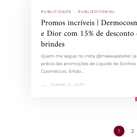
PUBLICIDADE
/
PUBLIEDITORIAL
Promos incríveis | Dermocosm
e Dior com 15% de desconto 
brindes
Quem me segue no insta @makeupatelier já
prévia das promoções da Líquido do Sonhos
Cosméticos. Então…
JUNHO 21, 2017
1
2