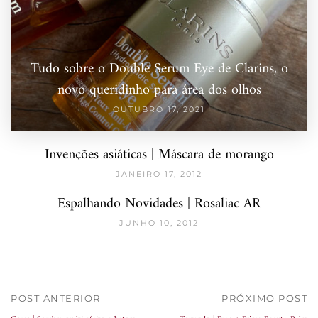
Tudo sobre o Double Serum Eye de Clarins, o
novo queridinho para área dos olhos
OUTUBRO 17, 2021
Invenções asiáticas | Máscara de morango
JANEIRO 17, 2012
Espalhando Novidades | Rosaliac AR
JUNHO 10, 2012
POST ANTERIOR
PRÓXIMO POST