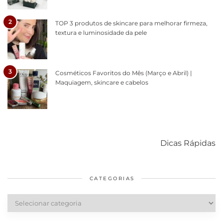
2
TOP 3 produtos de skincare para melhorar firmeza,
textura e luminosidade da pele
3
Cosméticos Favoritos do Mês (Março e Abril) |
Maquiagem, skincare e cabelos
Como acabar
6 fatos sobre a
Cuidados
com o mofo
bolsa Lady
diários par
Dicas Rápidas
em casa
Dior
cabelos
saudáveis
CATEGORIAS
Categorias