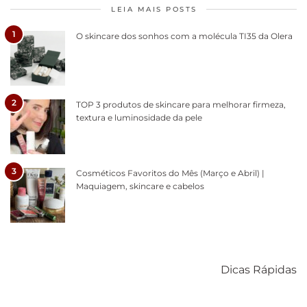
LEIA MAIS POSTS
1
O skincare dos sonhos com a molécula TI35 da Olera
2
TOP 3 produtos de skincare para melhorar firmeza,
textura e luminosidade da pele
3
Cosméticos Favoritos do Mês (Março e Abril) |
Maquiagem, skincare e cabelos
Como acabar
6 fatos sobre a
Cuidados
com o mofo
bolsa Lady
diários par
Dicas Rápidas
em casa
Dior
cabelos
saudáveis