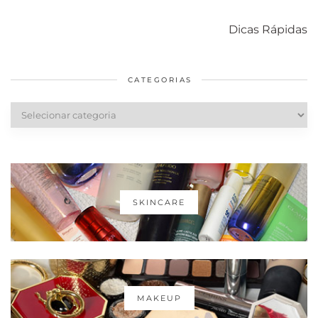
Como acabar
6 fatos sobre a
Cuidados
com o mofo
bolsa Lady
diários par
Dicas Rápidas
em casa
Dior
cabelos
saudáveis
CATEGORIAS
Categorias
SKINCARE
MAKEUP