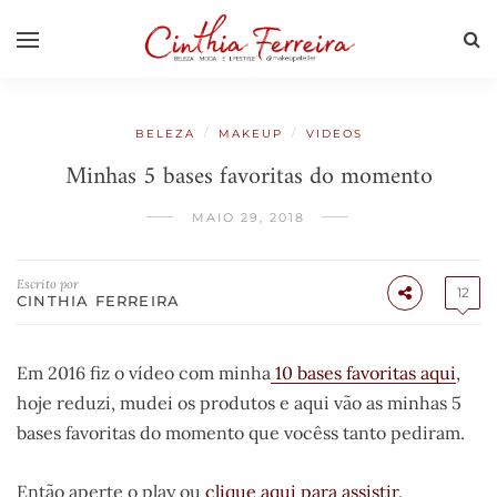
/
/
BELEZA
MAKEUP
VIDEOS
Minhas 5 bases favoritas do momento
MAIO 29, 2018
Escrito por
12
CINTHIA FERREIRA
Em 2016 fiz o vídeo com minha
10 bases favoritas aqui
,
hoje reduzi, mudei os produtos e aqui vão as minhas 5
bases favoritas do momento que vocêss tanto pediram.
Então aperte o play ou
clique aqui para assistir
.