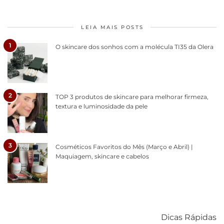
LEIA MAIS POSTS
1
O skincare dos sonhos com a molécula TI35 da Olera
2
TOP 3 produtos de skincare para melhorar firmeza,
textura e luminosidade da pele
3
Cosméticos Favoritos do Mês (Março e Abril) |
Maquiagem, skincare e cabelos
Como acabar
6 fatos sobre a
Cuidados
com o mofo
bolsa Lady
diários par
Dicas Rápidas