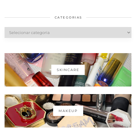
em casa
Dior
cabelos
saudáveis
CATEGORIAS
Categorias
SKINCARE
MAKEUP