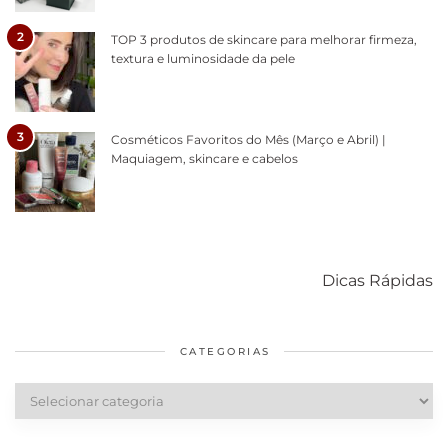
2
TOP 3 produtos de skincare para melhorar firmeza,
textura e luminosidade da pele
3
Cosméticos Favoritos do Mês (Março e Abril) |
Maquiagem, skincare e cabelos
Como acabar
6 fatos sobre a
Cuidados
com o mofo
bolsa Lady
diários par
Dicas Rápidas
em casa
Dior
cabelos
saudáveis
CATEGORIAS
Categorias