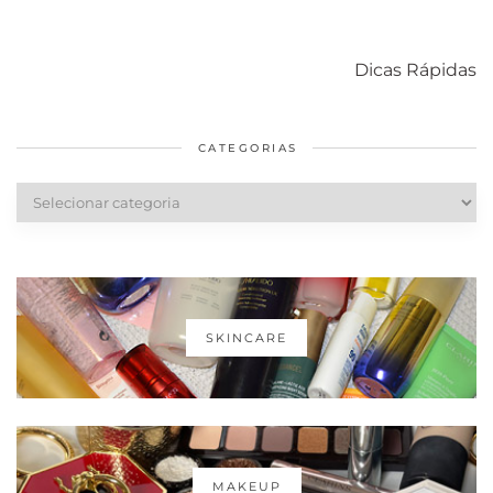
Como acabar
6 fatos sobre a
Cuidados
com o mofo
bolsa Lady
diários par
Dicas Rápidas
em casa
Dior
cabelos
saudáveis
CATEGORIAS
Categorias
SKINCARE
MAKEUP