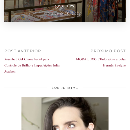
gerações.
JUNHO 25, 2024
POST ANTERIOR
PRÓXIMO POST
Resenha | Gel Creme Facial para
MODA LUXO | Tudo sobre a bolsa
Controle de Brilho e Imperfeições Isdin
Hermès Evelyne
Acniben
SOBRE MIM…