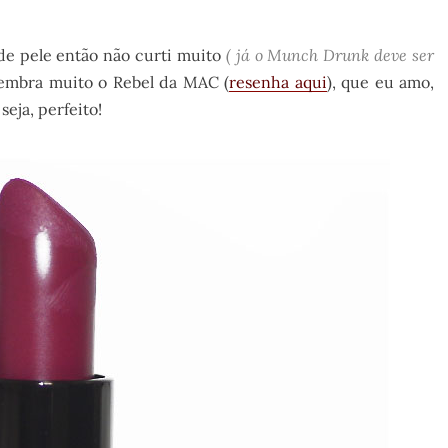
e pele então não curti muito
( já o Munch Drunk deve ser
 lembra muito o Rebel da MAC (
resenha aqui
), que eu amo,
eja, perfeito!