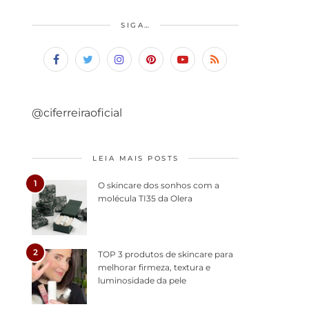
SIGA…
@ciferreiraoficial
LEIA MAIS POSTS
1
O skincare dos sonhos com a
molécula TI35 da Olera
2
TOP 3 produtos de skincare para
melhorar firmeza, textura e
luminosidade da pele