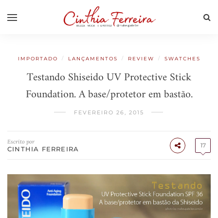
/
/
/
IMPORTADO
LANÇAMENTOS
REVIEW
SWATCHES
Testando Shiseido UV Protective Stick
Foundation. A base/protetor em bastão.
FEVEREIRO 26, 2015
Escrito por
17
CINTHIA FERREIRA