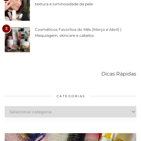
textura e luminosidade da pele
3
Cosméticos Favoritos do Mês (Março e Abril) |
Maquiagem, skincare e cabelos
Como acabar
6 fatos sobre a
Cuidados
com o mofo
bolsa Lady
diários par
Dicas Rápidas
em casa
Dior
cabelos
saudáveis
CATEGORIAS
Categorias