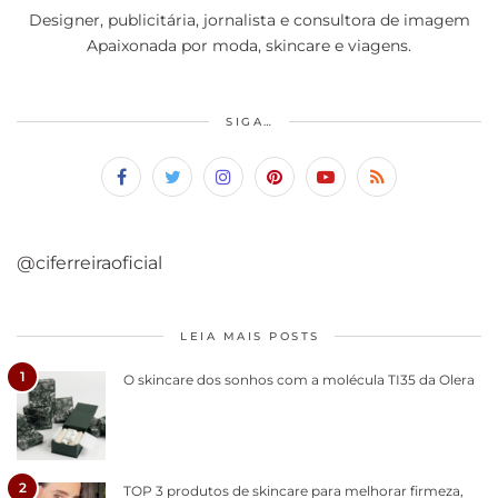
Designer, publicitária, jornalista e consultora de imagem
Apaixonada por moda, skincare e viagens.
SIGA…
@ciferreiraoficial
LEIA MAIS POSTS
1
O skincare dos sonhos com a molécula TI35 da Olera
2
TOP 3 produtos de skincare para melhorar firmeza,