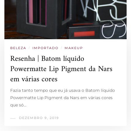
BELEZA
/
IMPORTADO
/
MAKEUP
Resenha | Batom líquido
Powermatte Lip Pigment da Nars
em várias cores
Fazia tanto tempo que eu já usava o Batom líquido
Powermatte Lip Pigment da Nars em várias cores
que só…
DEZEMBRO 9, 2019