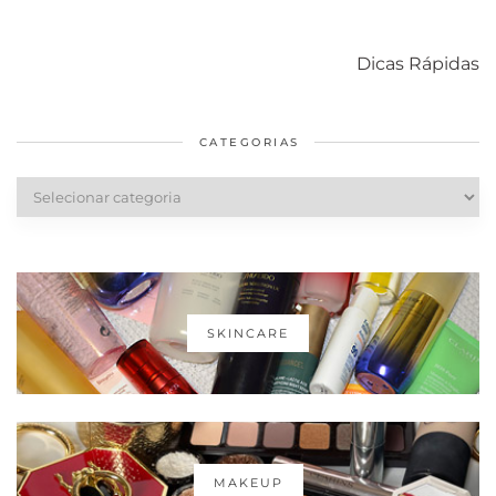
Como acabar
6 fatos sobre a
Cuidados
com o mofo
bolsa Lady
diários par
Dicas Rápidas
em casa
Dior
cabelos
saudáveis
CATEGORIAS
Categorias
SKINCARE
MAKEUP