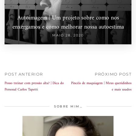
Autoimagem | Um projeto sobre como nos
enxergamos e como melhorar nossa autoestima
MAIO 28, 2020
POST ANTERIOR
PRÓXIMO POST
Posso treinar com pressão alta? | Dica do
Pincéis de maquiagem | Meus queridinhos
Personal Carlos Tapetti
e mais usados
SOBRE MIM…