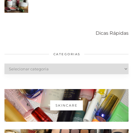
Como acabar
6 fatos sobre a
Cuidados
com o mofo
bolsa Lady
diários par
Dicas Rápidas
em casa
Dior
cabelos
saudáveis
CATEGORIAS
Categorias
SKINCARE