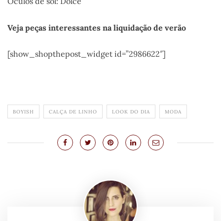
Óculos de sol: Dolce
Veja peças interessantes na liquidação de verão
[show_shopthepost_widget id=”2986622″]
BOYISH
CALÇA DE LINHO
LOOK DO DIA
MODA