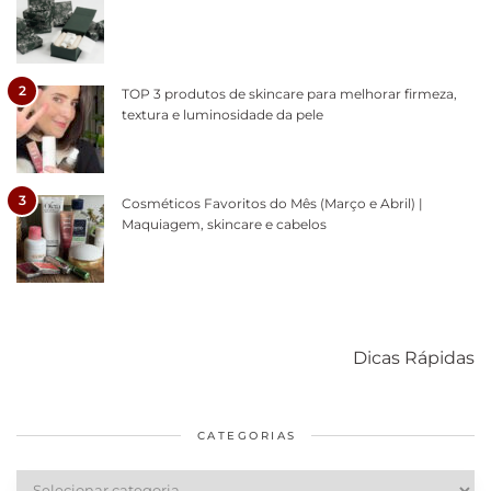
2
TOP 3 produtos de skincare para melhorar firmeza,
textura e luminosidade da pele
3
Cosméticos Favoritos do Mês (Março e Abril) |
Maquiagem, skincare e cabelos
Como acabar
6 fatos sobre a
Cuidados
com o mofo
bolsa Lady
diários par
Dicas Rápidas
em casa
Dior
cabelos
saudáveis
CATEGORIAS
Categorias