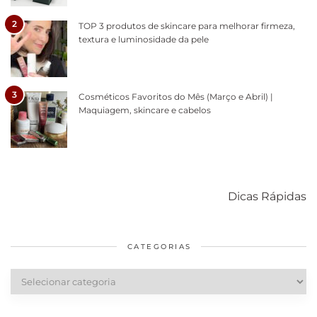
2
TOP 3 produtos de skincare para melhorar firmeza,
textura e luminosidade da pele
3
Cosméticos Favoritos do Mês (Março e Abril) |
Maquiagem, skincare e cabelos
Como acabar
6 fatos sobre a
Cuidados
com o mofo
bolsa Lady
diários par
Dicas Rápidas
em casa
Dior
cabelos
saudáveis
CATEGORIAS
Categorias