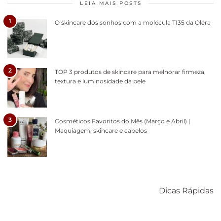
LEIA MAIS POSTS
1
O skincare dos sonhos com a molécula TI35 da Olera
2
TOP 3 produtos de skincare para melhorar firmeza,
textura e luminosidade da pele
3
Cosméticos Favoritos do Mês (Março e Abril) |
Maquiagem, skincare e cabelos
Como acabar
6 fatos sobre a
Cuidados
com o mofo
bolsa Lady
diários par
Dicas Rápidas
em casa
Dior
cabelos
saudáveis