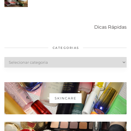
Como acabar
6 fatos sobre a
Cuidados
com o mofo
bolsa Lady
diários par
Dicas Rápidas
em casa
Dior
cabelos
saudáveis
CATEGORIAS
Categorias
SKINCARE