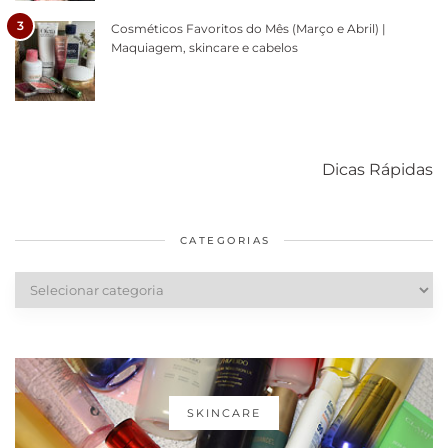
3
Cosméticos Favoritos do Mês (Março e Abril) |
Maquiagem, skincare e cabelos
Como acabar
6 fatos sobre a
Cuidados
com o mofo
bolsa Lady
diários par
Dicas Rápidas
em casa
Dior
cabelos
saudáveis
CATEGORIAS
Categorias
SKINCARE