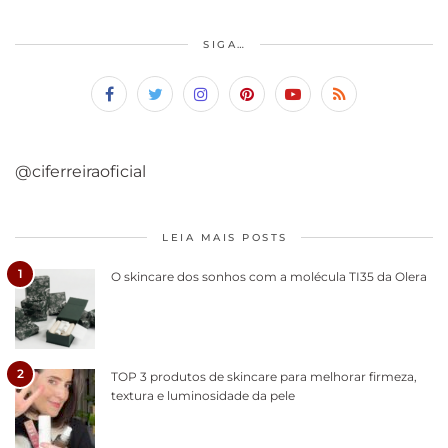
SIGA…
@ciferreiraoficial
LEIA MAIS POSTS
1
O skincare dos sonhos com a molécula TI35 da Olera
2
TOP 3 produtos de skincare para melhorar firmeza,
textura e luminosidade da pele