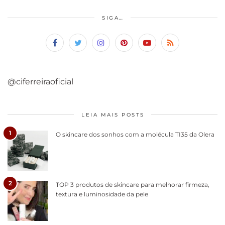
SIGA…
@ciferreiraoficial
LEIA MAIS POSTS
1
O skincare dos sonhos com a molécula TI35 da Olera
2
TOP 3 produtos de skincare para melhorar firmeza,
textura e luminosidade da pele