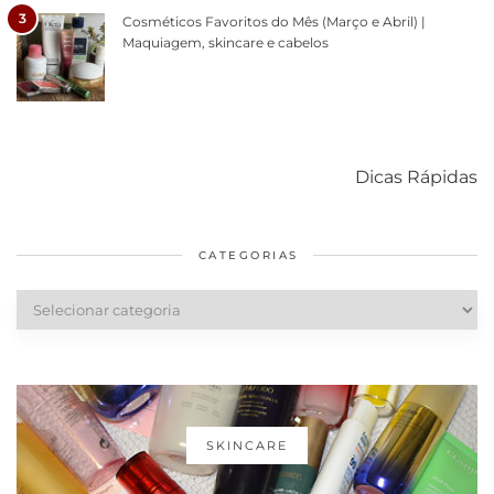
3
Cosméticos Favoritos do Mês (Março e Abril) |
Maquiagem, skincare e cabelos
Como acabar
6 fatos sobre a
Cuidados
com o mofo
bolsa Lady
diários par
Dicas Rápidas
em casa
Dior
cabelos
saudáveis
CATEGORIAS
Categorias
SKINCARE