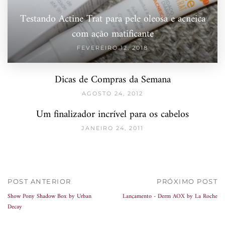
Testando Actine Trat para pele oleosa e acneica
com ação matificante
FEVEREIRO 12, 2018
Dicas de Compras da Semana
AGOSTO 24, 2012
Um finalizador incrível para os cabelos
JANEIRO 24, 2011
POST ANTERIOR
PRÓXIMO POST
Show Pony Shadow Box by Urban
Lançamento - Derm AOX by La Roche
Decay