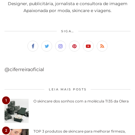
Designer, publicitária, jornalista e consultora de imagem
Apaixonada por moda, skincare e viagens.
SIGA…
@ciferreiraoficial
LEIA MAIS POSTS
1
O skincare dos sonhos com a molécula TI35 da Olera
2
TOP 3 produtos de skincare para melhorar firmeza,