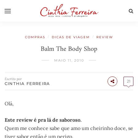
/
/
COMPRAS
DICAS DE VIAGEM
REVIEW
Balm The Body Shop
MAIO 11, 2010
Escrito por
21
CINTHIA FERREIRA
Olá,
Este review é pra lá de saboroso.
Quem me conhece sabe que amo um cheirinho doce, se
tiver sabor então é um perigo.