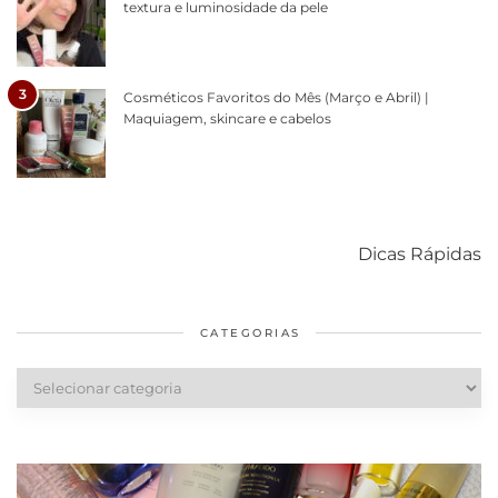
textura e luminosidade da pele
3
Cosméticos Favoritos do Mês (Março e Abril) |
Maquiagem, skincare e cabelos
Como acabar
6 fatos sobre a
Cuidados
com o mofo
bolsa Lady
diários par
Dicas Rápidas
em casa
Dior
cabelos
saudáveis
CATEGORIAS
Categorias