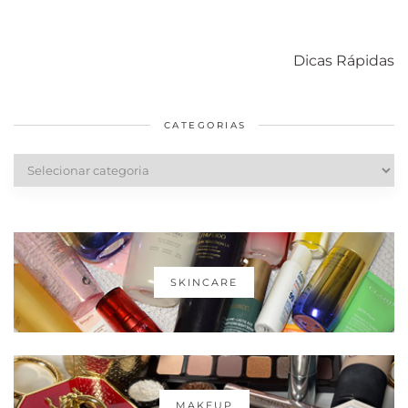
Como acabar
6 fatos sobre a
Cuidados
com o mofo
bolsa Lady
diários par
Dicas Rápidas
em casa
Dior
cabelos
saudáveis
CATEGORIAS
Categorias
SKINCARE
MAKEUP