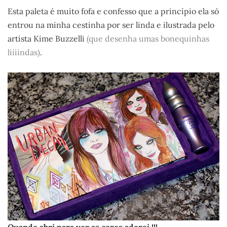
Esta paleta é muito fofa e confesso que a princípio ela só
entrou na minha cestinha por ser linda e ilustrada pelo
artista Kime Buzzelli
(que desenha umas bonequinhas
liiiindas)
.
Quando abri para ver as cores adorei !!!