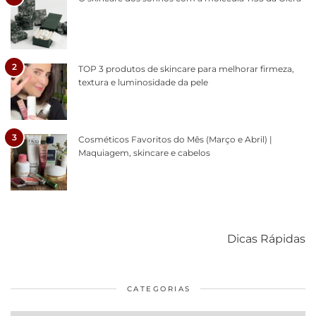
2
TOP 3 produtos de skincare para melhorar firmeza,
textura e luminosidade da pele
3
Cosméticos Favoritos do Mês (Março e Abril) |
Maquiagem, skincare e cabelos
Como acabar
6 fatos sobre a
Cuidados
com o mofo
bolsa Lady
diários par
Dicas Rápidas
em casa
Dior
cabelos
saudáveis
CATEGORIAS