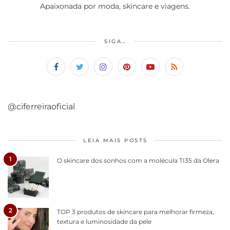
Apaixonada por moda, skincare e viagens.
SIGA…
@ciferreiraoficial
LEIA MAIS POSTS
1
O skincare dos sonhos com a molécula TI35 da Olera
2
TOP 3 produtos de skincare para melhorar firmeza,
textura e luminosidade da pele