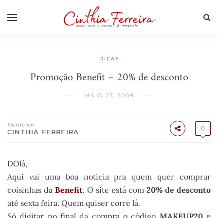
DICAS
Promoção Benefit – 20% de desconto
MAIO 27, 2009
Escrito por
0
CINTHIA FERREIRA
DOlá,
Aqui vai uma boa notícia pra quem quer comprar
coisinhas da
Benefit
. O site está com
20%
de desconto
até sexta feira. Quem quiser corre lá.
Só digitar no final da compra o código
MAKEUP
20
e