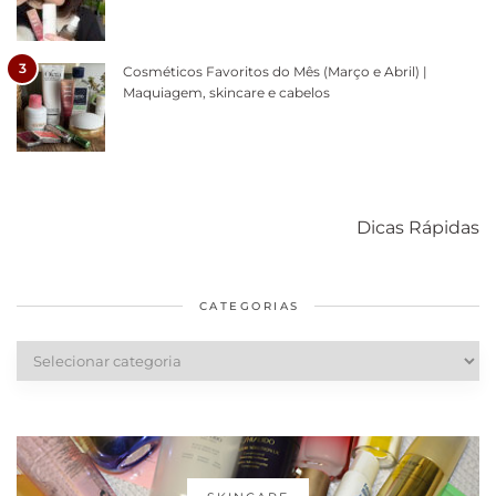
3
Cosméticos Favoritos do Mês (Março e Abril) |
Maquiagem, skincare e cabelos
Como acabar
6 fatos sobre a
Cuidados
com o mofo
bolsa Lady
diários par
Dicas Rápidas
em casa
Dior
cabelos
saudáveis
CATEGORIAS
Categorias