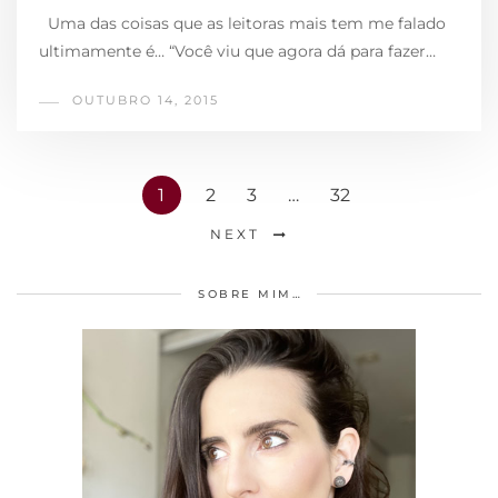
Uma das coisas que as leitoras mais tem me falado
ultimamente é… “Você viu que agora dá para fazer…
OUTUBRO 14, 2015
1
2
3
…
32
NEXT
SOBRE MIM…