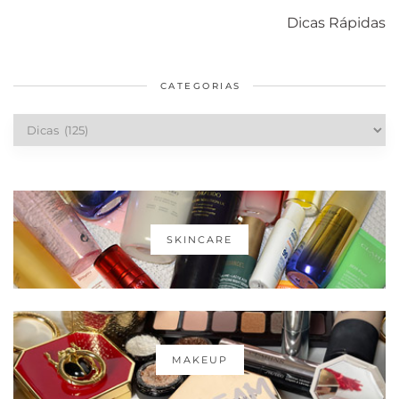
com o mofo
bolsa Lady
diários par
Dicas Rápidas
em casa
Dior
cabelos
saudáveis
CATEGORIAS
Categorias
SKINCARE
MAKEUP