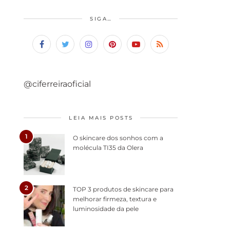
SIGA…
@ciferreiraoficial
LEIA MAIS POSTS
1
O skincare dos sonhos com a
molécula TI35 da Olera
2
TOP 3 produtos de skincare para
melhorar firmeza, textura e
luminosidade da pele