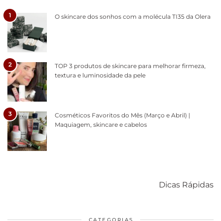
1
O skincare dos sonhos com a molécula TI35 da Olera
2
TOP 3 produtos de skincare para melhorar firmeza,
textura e luminosidade da pele
3
Cosméticos Favoritos do Mês (Março e Abril) |
Maquiagem, skincare e cabelos
Como acabar
6 fatos sobre a
Cuidados
com o mofo
bolsa Lady
diários par
Dicas Rápidas
em casa
Dior
cabelos
saudáveis
CATEGORIAS