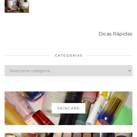
Como acabar
6 fatos sobre a
Cuidados
com o mofo
bolsa Lady
diários par
Dicas Rápidas
em casa
Dior
cabelos
saudáveis
CATEGORIAS
Categorias
SKINCARE