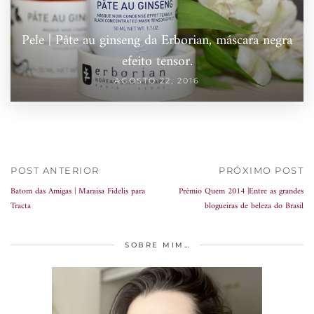
Pele | Pâte au ginseng da Erborian, máscara negra
efeito tensor.
AGOSTO 22, 2016
POST ANTERIOR
PRÓXIMO POST
Batom das Amigas | Maraisa Fidelis para
Prêmio Quem 2014 |Entre as grandes
Tracta
blogueiras de beleza do Brasil
SOBRE MIM…