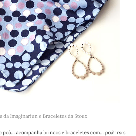
s da Imaginariun e Braceletes da Stoux
no poá… acompanha brincos e braceletes com… poá!! rsrs