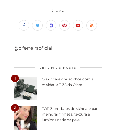
SIGA…
@ciferreiraoficial
LEIA MAIS POSTS
1
O skincare dos sonhos com a
molécula TI35 da Olera
2
TOP 3 produtos de skincare para
melhorar firmeza, textura e
luminosidade da pele