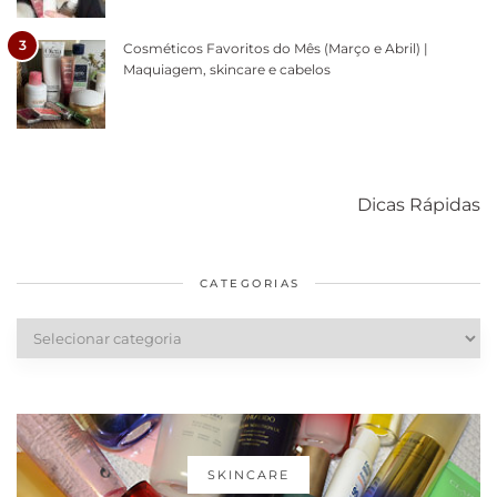
3
Cosméticos Favoritos do Mês (Março e Abril) |
Maquiagem, skincare e cabelos
Como acabar
6 fatos sobre a
Cuidados
com o mofo
bolsa Lady
diários par
Dicas Rápidas
em casa
Dior
cabelos
saudáveis
CATEGORIAS
Categorias
SKINCARE