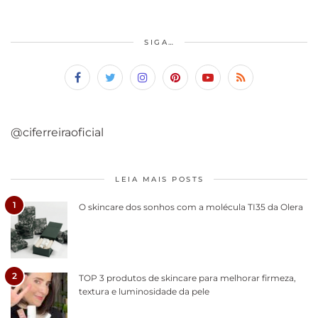
SIGA…
@ciferreiraoficial
LEIA MAIS POSTS
1
O skincare dos sonhos com a molécula TI35 da Olera
2
TOP 3 produtos de skincare para melhorar firmeza,
textura e luminosidade da pele