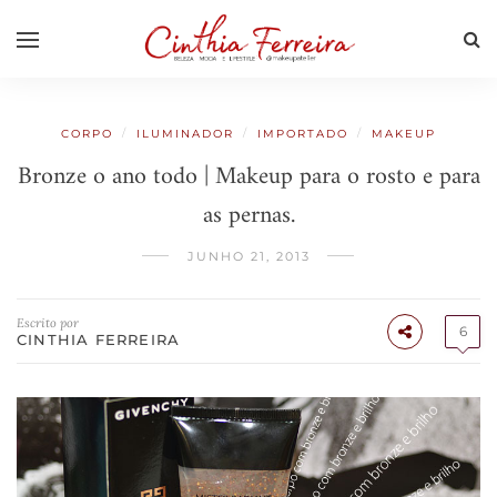
/
/
/
CORPO
ILUMINADOR
IMPORTADO
MAKEUP
Bronze o ano todo | Makeup para o rosto e para
as pernas.
JUNHO 21, 2013
Escrito por
6
CINTHIA FERREIRA