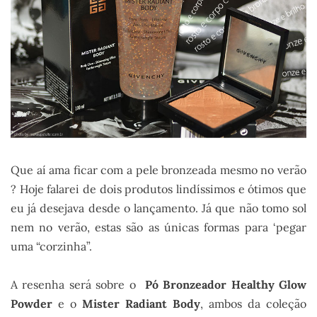
Que aí ama ficar com a pele bronzeada mesmo no verão
? Hoje falarei de dois produtos lindíssimos e ótimos que
eu já desejava desde o lançamento. Já que não tomo sol
nem no verão, estas são as únicas formas para ‘pegar
uma “corzinha”.
A resenha será sobre o
Pó Bronzeador Healthy Glow
Powder
e o
Mister Radiant Body
, ambos da coleção