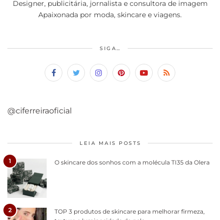
Designer, publicitária, jornalista e consultora de imagem
Apaixonada por moda, skincare e viagens.
SIGA…
@ciferreiraoficial
LEIA MAIS POSTS
1
O skincare dos sonhos com a molécula TI35 da Olera
2
TOP 3 produtos de skincare para melhorar firmeza,