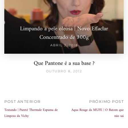
Limpando a pele oleosa | Novo Effaclar
Concentrado de 300g
ABRIL 3, 2018
Que Pantone é a sua base ?
OUTUBRO 8, 2012
POST ANTERIOR
PRÓXIMO POST
Testando | Pureté Thermale Espuma de
Aqua Rouge da MUFE | O Batom que
Limpeza da Vichy
não sai