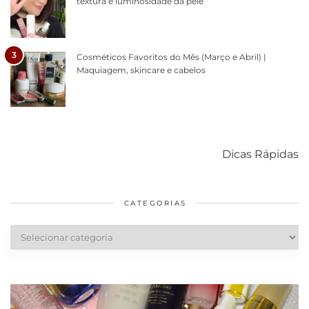
textura e luminosidade da pele
3
Cosméticos Favoritos do Mês (Março e Abril) |
Maquiagem, skincare e cabelos
Como acabar
6 fatos sobre a
Cuidados
com o mofo
bolsa Lady
diários par
Dicas Rápidas
em casa
Dior
cabelos
saudáveis
CATEGORIAS
Categorias