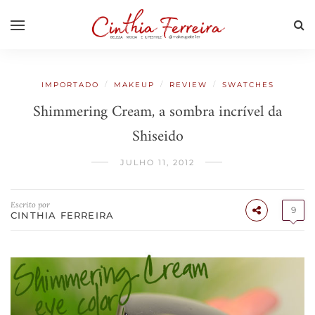
/
/
/
IMPORTADO
MAKEUP
REVIEW
SWATCHES
Shimmering Cream, a sombra incrível da
Shiseido
JULHO 11, 2012
Escrito por
9
CINTHIA FERREIRA