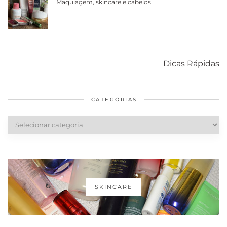
Maquiagem, skincare e cabelos
Como acabar
6 fatos sobre a
Cuidados
com o mofo
bolsa Lady
diários par
Dicas Rápidas
em casa
Dior
cabelos
saudáveis
CATEGORIAS
Categorias
SKINCARE