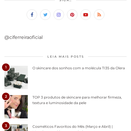
SIGA…
@ciferreiraoficial
LEIA MAIS POSTS
1
O skincare dos sonhos com a molécula TI35 da Olera
2
TOP 3 produtos de skincare para melhorar firmeza,
textura e luminosidade da pele
3
Cosméticos Favoritos do Mês (Março e Abril) |