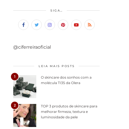
SIGA…
@ciferreiraoficial
LEIA MAIS POSTS
1
O skincare dos sonhos com a
molécula TI35 da Olera
2
TOP 3 produtos de skincare para
melhorar firmeza, textura e
luminosidade da pele