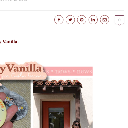
0
y Vanilla
.