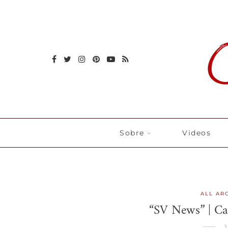
Sobre
Videos
ALL AR
“SV News” | Cal
J