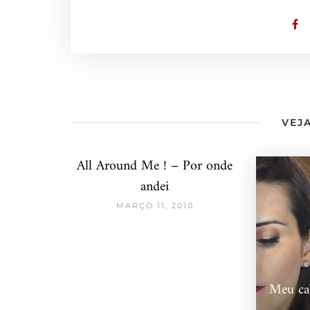
VEJA
All Around Me ! – Por onde
andei
MARÇO 11, 2010
Meu cab