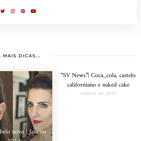
 MAIS DICAS...
“SV News”| Coca_cola, castelo
californiano e naked cake
JUNHO 29, 2013
elo novo | Janeiro