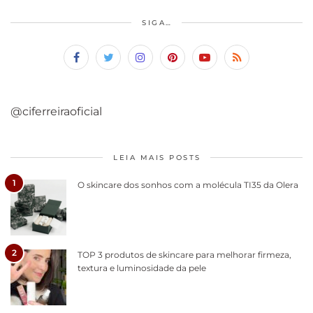
SIGA…
@ciferreiraoficial
LEIA MAIS POSTS
1
O skincare dos sonhos com a molécula TI35 da Olera
2
TOP 3 produtos de skincare para melhorar firmeza,
textura e luminosidade da pele