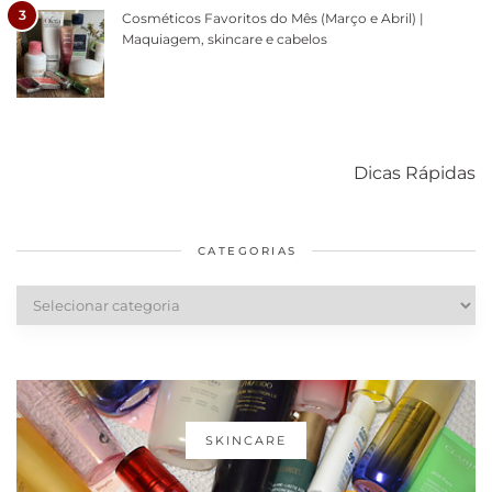
3
Cosméticos Favoritos do Mês (Março e Abril) |
Maquiagem, skincare e cabelos
Como acabar
6 fatos sobre a
Cuidados
com o mofo
bolsa Lady
diários par
Dicas Rápidas
em casa
Dior
cabelos
saudáveis
CATEGORIAS
Categorias
SKINCARE