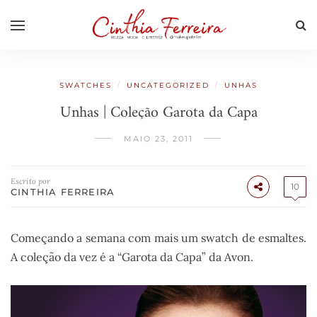
/
/
SWATCHES
UNCATEGORIZED
UNHAS
Unhas | Coleção Garota da Capa
MAIO 23, 2011
Escrito por
10
CINTHIA FERREIRA
Começando a semana com mais um swatch de esmaltes.
A coleção da vez é a “Garota da Capa” da Avon.