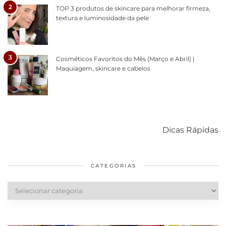
2
TOP 3 produtos de skincare para melhorar firmeza,
textura e luminosidade da pele
3
Cosméticos Favoritos do Mês (Março e Abril) |
Maquiagem, skincare e cabelos
Como acabar
6 fatos sobre a
Cuidados
com o mofo
bolsa Lady
diários par
Dicas Rápidas
em casa
Dior
cabelos
saudáveis
CATEGORIAS
Categorias