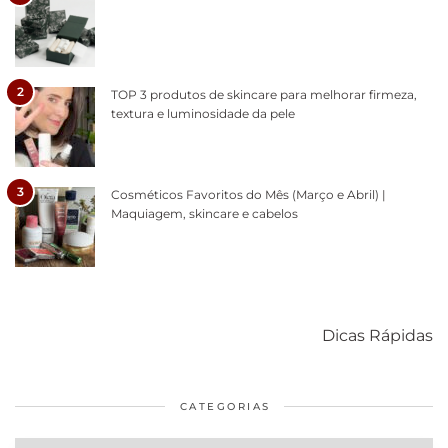
2
TOP 3 produtos de skincare para melhorar firmeza,
textura e luminosidade da pele
3
Cosméticos Favoritos do Mês (Março e Abril) |
Maquiagem, skincare e cabelos
Como acabar
6 fatos sobre a
Cuidados
com o mofo
bolsa Lady
diários par
Dicas Rápidas
em casa
Dior
cabelos
saudáveis
CATEGORIAS
Categorias