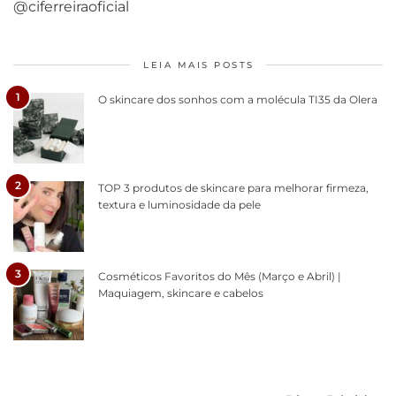
@ciferreiraoficial
LEIA MAIS POSTS
1
O skincare dos sonhos com a molécula TI35 da Olera
2
TOP 3 produtos de skincare para melhorar firmeza,
textura e luminosidade da pele
3
Cosméticos Favoritos do Mês (Março e Abril) |
Maquiagem, skincare e cabelos
Como acabar
6 fatos sobre a
Cuidados
com o mofo
bolsa Lady
diários par