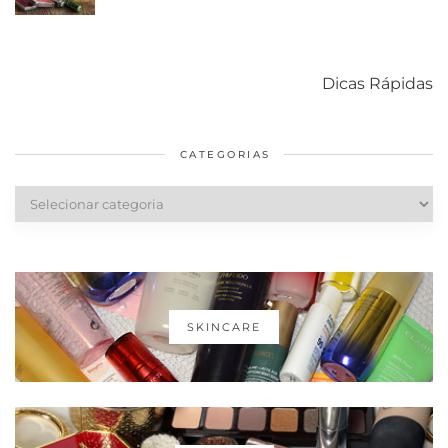
Como acabar
6 fatos sobre a
Cuidados
com o mofo
bolsa Lady
diários par
Dicas Rápidas
em casa
Dior
cabelos
saudáveis
CATEGORIAS
Categorias
SKINCARE