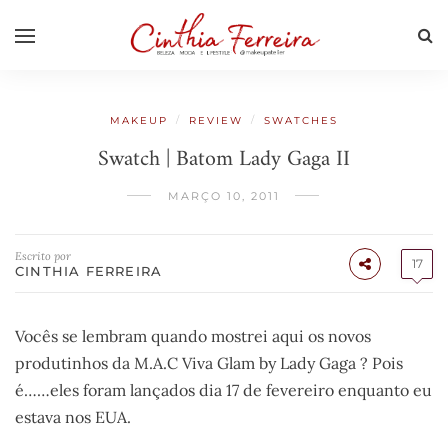
/
/
MAKEUP
REVIEW
SWATCHES
Swatch | Batom Lady Gaga II
MARÇO 10, 2011
Escrito por
17
CINTHIA FERREIRA
Vocês se lembram quando mostrei aqui os novos
produtinhos da M.A.C Viva Glam by Lady Gaga ? Pois
é……eles foram lançados dia 17 de fevereiro enquanto eu
estava nos EUA.