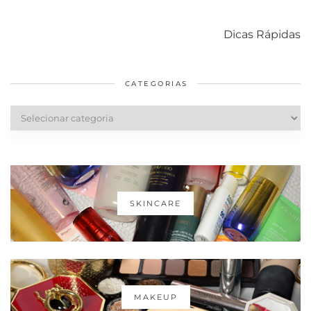
Como acabar
6 fatos sobre a
Cuidados
com o mofo
bolsa Lady
diários par
Dicas Rápidas
em casa
Dior
cabelos
saudáveis
CATEGORIAS
Categorias
SKINCARE
MAKEUP