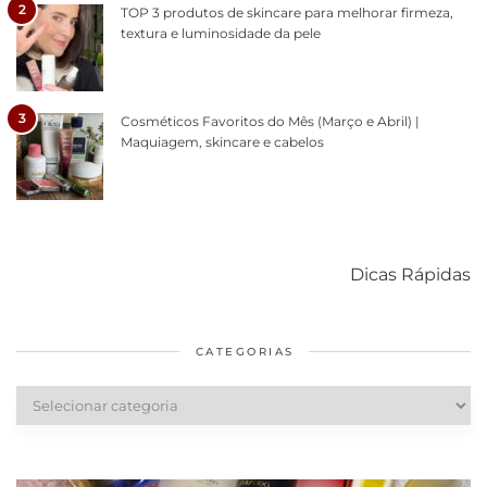
2
TOP 3 produtos de skincare para melhorar firmeza,
textura e luminosidade da pele
3
Cosméticos Favoritos do Mês (Março e Abril) |
Maquiagem, skincare e cabelos
Como acabar
6 fatos sobre a
Cuidados
com o mofo
bolsa Lady
diários par
Dicas Rápidas
em casa
Dior
cabelos
saudáveis
CATEGORIAS
Categorias