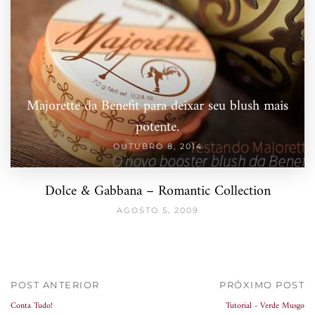
Majorette da Benefit para deixar seu blush mais
potente.
OUTUBRO 8, 2014
Dolce & Gabbana – Romantic Collection
AGOSTO 5, 2009
POST ANTERIOR
PRÓXIMO POST
Conta Tudo!
Tutorial - Verde Musgo