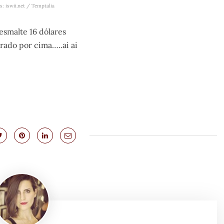
s: iswii.net / Temptalia
esmalte 16 dólares
rado por cima…..ai ai