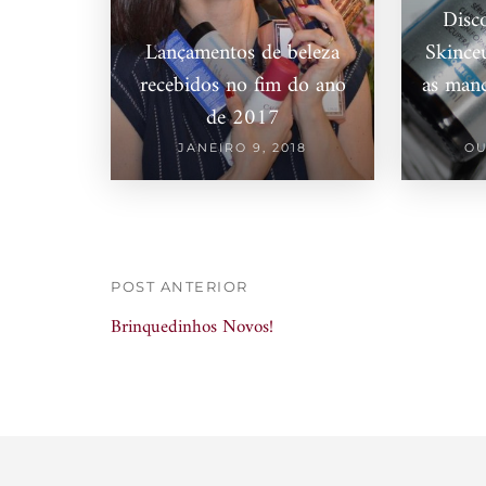
Disco
Lançamentos de beleza
Skinceu
recebidos no fim do ano
as manc
de 2017
JANEIRO 9, 2018
OU
POST ANTERIOR
Brinquedinhos Novos!