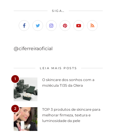
SIGA…
@ciferreiraoficial
LEIA MAIS POSTS
1
O skincare dos sonhos com a
molécula TI35 da Olera
2
TOP 3 produtos de skincare para
melhorar firmeza, textura e
luminosidade da pele