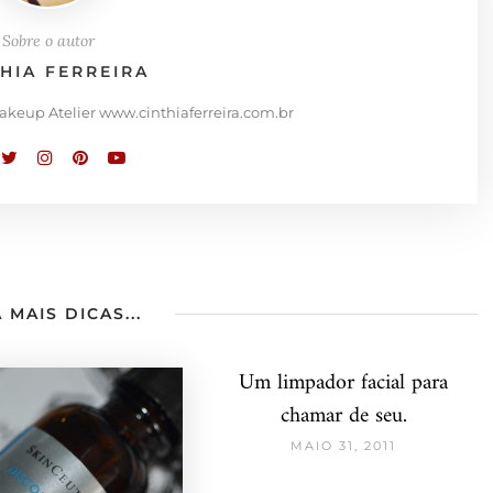
Sobre o autor
THIA FERREIRA
Makeup Atelier www.cinthiaferreira.com.br
 MAIS DICAS...
Um limpador facial para
chamar de seu.
MAIO 31, 2011