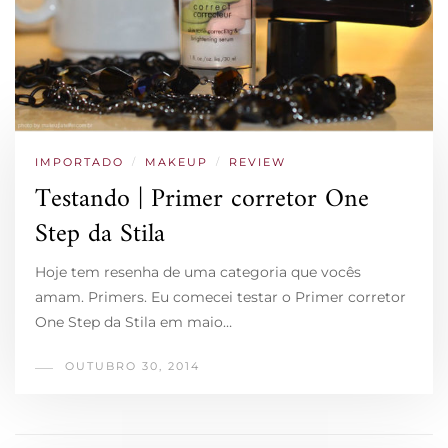
IMPORTADO
/
MAKEUP
/
REVIEW
Testando | Primer corretor One
Step da Stila
Hoje tem resenha de uma categoria que vocês
amam. Primers. Eu comecei testar o Primer corretor
One Step da Stila em maio…
OUTUBRO 30, 2014