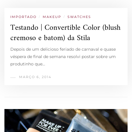
IMPORTADO
/
MAKEUP
/
SWATCHES
Testando | Convertible Color (blush
cremoso e batom) da Stila
Depois de um delicioso feriado de carnaval e quase
véspera de final de semana resolvi postar sobre um
produtinho que…
MARÇO 6, 2014