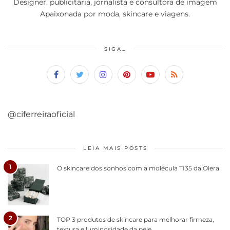
Designer, publicitária, jornalista e consultora de imagem
Apaixonada por moda, skincare e viagens.
SIGA…
@ciferreiraoficial
LEIA MAIS POSTS
1
O skincare dos sonhos com a molécula TI35 da Olera
2
TOP 3 produtos de skincare para melhorar firmeza,
textura e luminosidade da pele