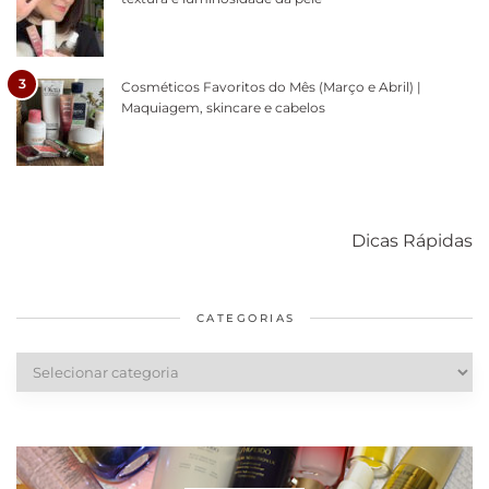
3
Cosméticos Favoritos do Mês (Março e Abril) |
Maquiagem, skincare e cabelos
Como acabar
6 fatos sobre a
Cuidados
com o mofo
bolsa Lady
diários par
Dicas Rápidas
em casa
Dior
cabelos
saudáveis
CATEGORIAS
Categorias