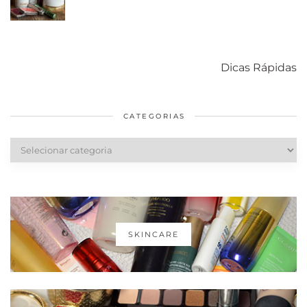
Como acabar
6 fatos sobre a
Cuidados
com o mofo
bolsa Lady
diários par
Dicas Rápidas
em casa
Dior
cabelos
saudáveis
CATEGORIAS
Categorias
SKINCARE