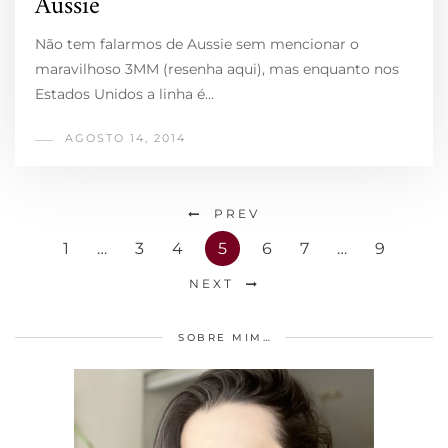
Aussie
Não tem falarmos de Aussie sem mencionar o
maravilhoso 3MM (resenha aqui), mas enquanto nos
Estados Unidos a linha é…
AGOSTO 14, 2014
PREV
1
…
3
4
5
6
7
…
9
NEXT
SOBRE MIM…