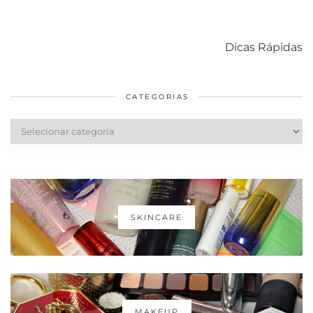
Como acabar
6 fatos sobre a
Cuidados
com o mofo
bolsa Lady
diários par
Dicas Rápidas
em casa
Dior
cabelos
saudáveis
CATEGORIAS
Categorias
SKINCARE
MAKEUP