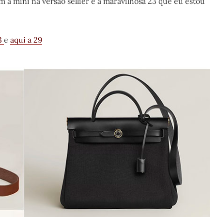
 a mini na versão sellier e a maravilhosa 23 que eu estou
23
e
aqui a 29