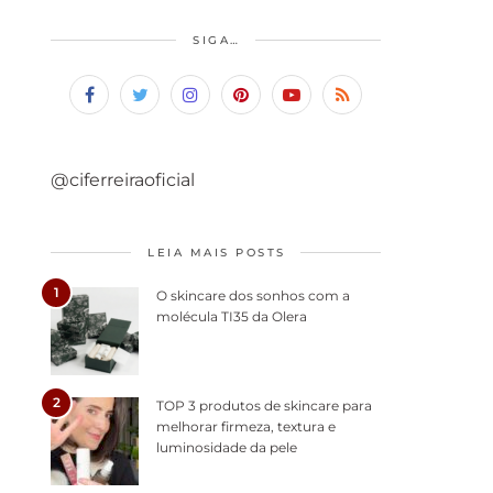
SIGA…
@ciferreiraoficial
LEIA MAIS POSTS
1
O skincare dos sonhos com a
molécula TI35 da Olera
2
TOP 3 produtos de skincare para
melhorar firmeza, textura e
luminosidade da pele